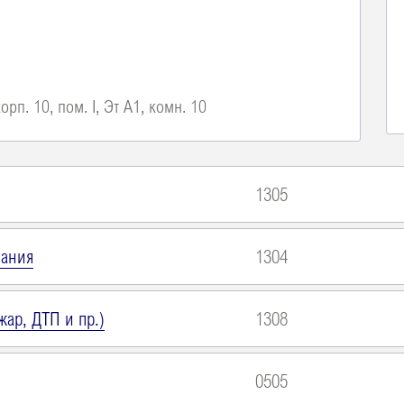
орп. 10, пом. I, Эт А1, комн. 10
1305
вания
1304
ар, ДТП и пр.)
1308
0505